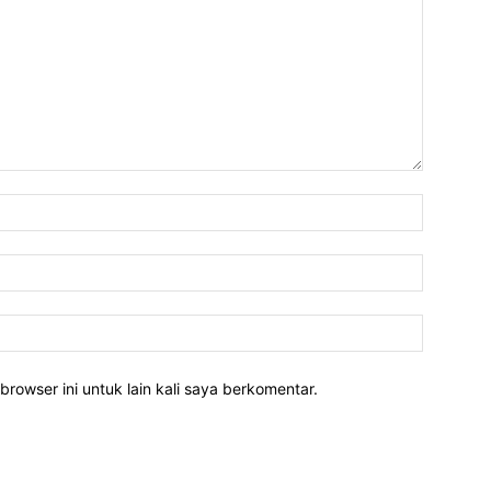
Nama:*
Email:*
Website:
rowser ini untuk lain kali saya berkomentar.