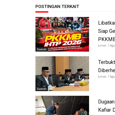
POSTINGAN TERKAIT
Libatka
Siap G
PKKMB
Jumat, 7 Agu
Daerah
Terbukt
Diberh
Jumat, 7 Agu
Daerah
Dugaan
Kafiar 