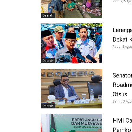
Kamis, 6 Agu
Daerah
Larang
Dekat K
Rabu, 5 Agus
Daerah
Senator
Roadma
Otsus
Senin, 3 Agu
Daerah
HMI Ca
Pemkot