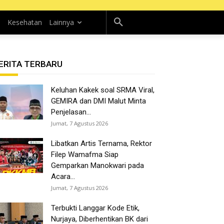
n
Kesehatan
Lainnya
ERITA TERBARU
Keluhan Kakek soal SRMA Viral,
GEMIRA dan DMI Malut Minta
Penjelasan...
Jumat, 7 Agustus 2026
Libatkan Artis Ternama, Rektor
Filep Wamafma Siap
Gemparkan Manokwari pada
Acara...
Jumat, 7 Agustus 2026
Terbukti Langgar Kode Etik,
Nurjaya, Diberhentikan BK dari