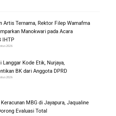
n Artis Ternama, Rektor Filep Wamafma
emparkan Manokwari pada Acara
 IHTP
stus 2026
i Langgar Kode Etik, Nurjaya,
entikan BK dari Anggota DPRD
stus 2026
 Keracunan MBG di Jayapura, Jaqualine
Dorong Evaluasi Total