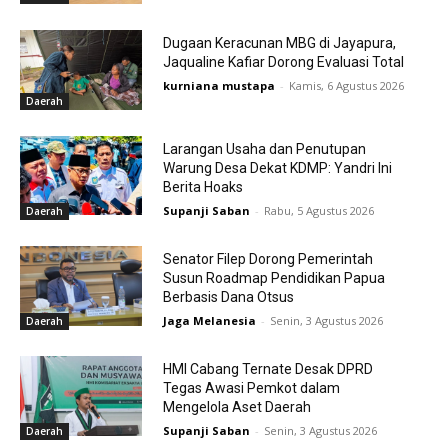
Dugaan Keracunan MBG di Jayapura,
Jaqualine Kafiar Dorong Evaluasi Total
kurniana mustapa
-
Kamis, 6 Agustus 2026
Daerah
Larangan Usaha dan Penutupan
Warung Desa Dekat KDMP: Yandri Ini
Berita Hoaks
Supanji Saban
-
Rabu, 5 Agustus 2026
Daerah
Senator Filep Dorong Pemerintah
Susun Roadmap Pendidikan Papua
Berbasis Dana Otsus
Jaga Melanesia
-
Senin, 3 Agustus 2026
Daerah
HMI Cabang Ternate Desak DPRD
Tegas Awasi Pemkot dalam
Mengelola Aset Daerah
Supanji Saban
-
Senin, 3 Agustus 2026
Daerah