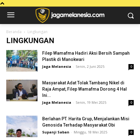
Beranda
Lingkungan
LINGKUNGAN
Filep Wamafma Hadiri Aksi Bersih Sampah
Plastik di Manokwari
Jaga Melanesia
-
Senin, 2 Juni 2025
0
Masyarakat Adat Tolak Tambang Nikel di
Raja Ampat, Filep Wamafma Dorong 4 Hal
Ini...
Jaga Melanesia
-
Senin, 19 Mei 2025
0
Berlahan PT. Harita Grup, Menjalankan Misi
Genosida Terhadap Masyarakat Obi
Supanji Saban
-
Minggu, 18 Mei 2025
0