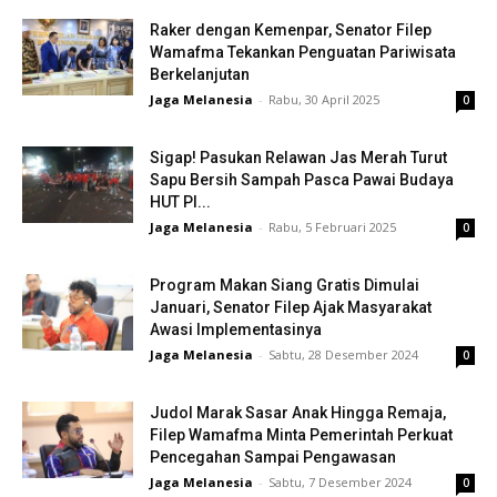
Raker dengan Kemenpar, Senator Filep
Wamafma Tekankan Penguatan Pariwisata
Berkelanjutan
Jaga Melanesia
-
Rabu, 30 April 2025
0
Sigap! Pasukan Relawan Jas Merah Turut
Sapu Bersih Sampah Pasca Pawai Budaya
HUT PI...
Jaga Melanesia
-
Rabu, 5 Februari 2025
0
Program Makan Siang Gratis Dimulai
Januari, Senator Filep Ajak Masyarakat
Awasi Implementasinya
Jaga Melanesia
-
Sabtu, 28 Desember 2024
0
Judol Marak Sasar Anak Hingga Remaja,
Filep Wamafma Minta Pemerintah Perkuat
Pencegahan Sampai Pengawasan
Jaga Melanesia
-
Sabtu, 7 Desember 2024
0