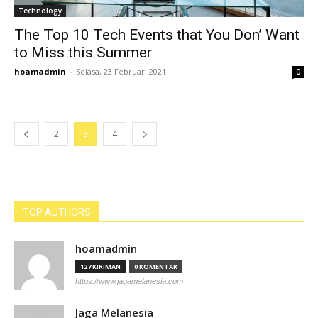
Technology
The Top 10 Tech Events that You Don’ Want
to Miss this Summer
hoamadmin
-
Selasa, 23 Februari 2021
0
2
3
4
TOP AUTHORS
hoamadmin
127 KIRIMAN
0 KOMENTAR
https://www.jagamelanesia.com
Jaga Melanesia