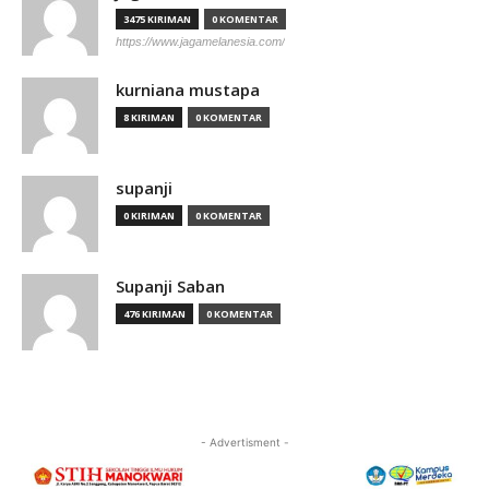
3475 KIRIMAN
0 KOMENTAR
https://www.jagamelanesia.com/
kurniana mustapa
8 KIRIMAN
0 KOMENTAR
supanji
0 KIRIMAN
0 KOMENTAR
Supanji Saban
476 KIRIMAN
0 KOMENTAR
- Advertisment -