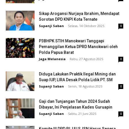
Sikap Arogansi Nurjaya Ibrahim, Mendapat
Sorotan DPD KNPI Kota Ternate
Supanji Saban
-
Selasa, 14 Oktober 2025
0
P3BHPK STIH Manokwari Tanggapi
Pemanggilan Ketua DPRD Manokwari oleh
Polda Papua Barat
Jaga Melanesia
-
Rabu, 27 Agustus 2025
0
Diduga Lakukan Praktik Ilegal Mining dan
Suap IUP, LIRA Desak Polda Lidik PT. SM
Supanji Saban
-
Senin, 18 Agustus 2025
0
Gaji dan Tunjangan Tahun 2024 Sudah
Dibayar, Ini Penjelasan Kades Guruapin
Supanji Saban
-
Sabtu, 21 Juni 2025
0
Komite III DPD RI: UU SJSN Harus Segera