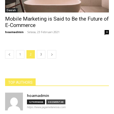
Daerah
Mobile Marketing is Said to Be the Future of
E-Commerce
hoamadmin
-
Selasa, 23 Februari 2021
0
1
2
3
TOP AUTHORS
hoamadmin
127 KIRIMAN
0 KOMENTAR
https://www.jagamelanesia.com