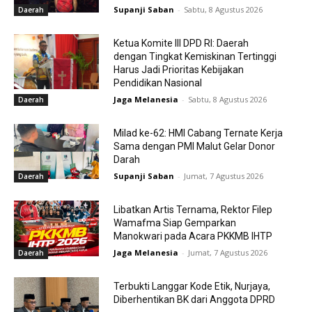
Supanji Saban
-
Sabtu, 8 Agustus 2026
Daerah
Ketua Komite III DPD RI: Daerah
dengan Tingkat Kemiskinan Tertinggi
Harus Jadi Prioritas Kebijakan
Pendidikan Nasional
Jaga Melanesia
-
Sabtu, 8 Agustus 2026
Daerah
Milad ke-62: HMI Cabang Ternate Kerja
Sama dengan PMI Malut Gelar Donor
Darah
Supanji Saban
-
Jumat, 7 Agustus 2026
Daerah
Libatkan Artis Ternama, Rektor Filep
Wamafma Siap Gemparkan
Manokwari pada Acara PKKMB IHTP
Jaga Melanesia
-
Jumat, 7 Agustus 2026
Daerah
Terbukti Langgar Kode Etik, Nurjaya,
Diberhentikan BK dari Anggota DPRD