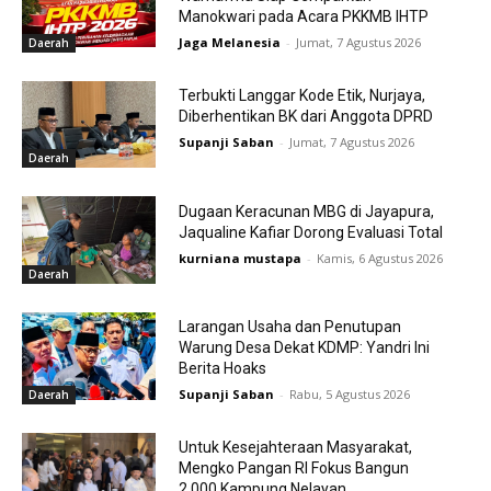
Manokwari pada Acara PKKMB IHTP
Jaga Melanesia
-
Jumat, 7 Agustus 2026
Daerah
Terbukti Langgar Kode Etik, Nurjaya,
Diberhentikan BK dari Anggota DPRD
Supanji Saban
-
Jumat, 7 Agustus 2026
Daerah
Dugaan Keracunan MBG di Jayapura,
Jaqualine Kafiar Dorong Evaluasi Total
kurniana mustapa
-
Kamis, 6 Agustus 2026
Daerah
Larangan Usaha dan Penutupan
Warung Desa Dekat KDMP: Yandri Ini
Berita Hoaks
Supanji Saban
-
Rabu, 5 Agustus 2026
Daerah
Untuk Kesejahteraan Masyarakat,
Mengko Pangan RI Fokus Bangun
2.000 Kampung Nelayan