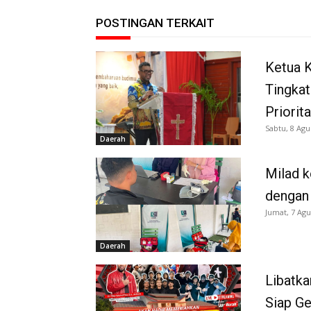
POSTINGAN TERKAIT
Ketua K
Tingkat
Priorit
Sabtu, 8 Agu
Daerah
Milad k
dengan
Jumat, 7 Agu
Daerah
Libatka
Siap G