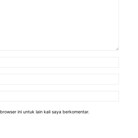
Nama:*
Email:*
Website:
rowser ini untuk lain kali saya berkomentar.