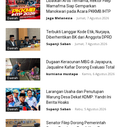
Libatkan Artis Ternama, Rektor Filep
Wamafma Siap Gemparkan
Manokwari pada Acara PKKMB IHTP
Jaga Melanesia
-
Jumat, 7 Agustus 2026
Daerah
Terbukti Langgar Kode Etik, Nurjaya,
Diberhentikan BK dari Anggota DPRD
Supanji Saban
-
Jumat, 7 Agustus 2026
Daerah
Dugaan Keracunan MBG di Jayapura,
Jaqualine Kafiar Dorong Evaluasi Total
kurniana mustapa
-
Kamis, 6 Agustus 2026
Daerah
Larangan Usaha dan Penutupan
Warung Desa Dekat KDMP: Yandri Ini
Berita Hoaks
Supanji Saban
-
Rabu, 5 Agustus 2026
Daerah
Senator Filep Dorong Pemerintah