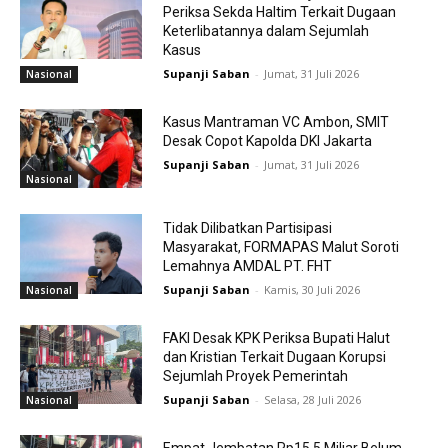
Periksa Sekda Haltim Terkait Dugaan
Keterlibatannya dalam Sejumlah
Kasus
Supanji Saban
-
Jumat, 31 Juli 2026
Nasional
Kasus Mantraman VC Ambon, SMIT
Desak Copot Kapolda DKI Jakarta
Supanji Saban
-
Jumat, 31 Juli 2026
Nasional
Tidak Dilibatkan Partisipasi
Masyarakat, FORMAPAS Malut Soroti
Lemahnya AMDAL PT. FHT
Supanji Saban
-
Kamis, 30 Juli 2026
Nasional
FAKI Desak KPK Periksa Bupati Halut
dan Kristian Terkait Dugaan Korupsi
Sejumlah Proyek Pemerintah
Supanji Saban
-
Selasa, 28 Juli 2026
Nasional
Empat Jembatan Rp15,5 Miliar Belum