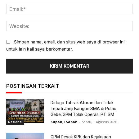
Ema
Web
Simpan nama, email, dan situs web saya di browser ini
untuk lain kali saya berkomentar.
POSTINGAN TERKAIT
Diduga Tabrak Aturan dan Tidak
Tepati Janji Bangun SMA di Pulau
Gebe, GPM Tolak Operasi PT. SM
Supanji Saban
-
Sabtu, 1 Agustus 2026
Nasional
GPM Desak KPK dan Kejaksaan