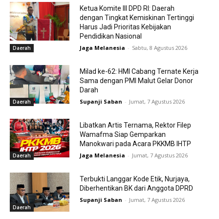
Ketua Komite III DPD RI: Daerah
dengan Tingkat Kemiskinan Tertinggi
Harus Jadi Prioritas Kebijakan
Pendidikan Nasional
Jaga Melanesia
-
Sabtu, 8 Agustus 2026
Daerah
Milad ke-62: HMI Cabang Ternate Kerja
Sama dengan PMI Malut Gelar Donor
Darah
Supanji Saban
-
Jumat, 7 Agustus 2026
Daerah
Libatkan Artis Ternama, Rektor Filep
Wamafma Siap Gemparkan
Manokwari pada Acara PKKMB IHTP
Jaga Melanesia
-
Jumat, 7 Agustus 2026
Daerah
Terbukti Langgar Kode Etik, Nurjaya,
Diberhentikan BK dari Anggota DPRD
Supanji Saban
-
Jumat, 7 Agustus 2026
Daerah