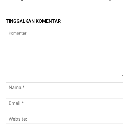
TINGGALKAN KOMENTAR
Komentar:
Na
Ema
Web