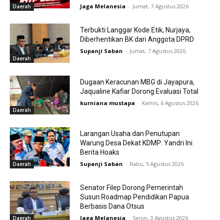
Jaga Melanesia
-
Jumat, 7 Agustus 2026
Daerah
Terbukti Langgar Kode Etik, Nurjaya,
Diberhentikan BK dari Anggota DPRD
Supanji Saban
-
Jumat, 7 Agustus 2026
Daerah
Dugaan Keracunan MBG di Jayapura,
Jaqualine Kafiar Dorong Evaluasi Total
kurniana mustapa
-
Kamis, 6 Agustus 2026
Daerah
Larangan Usaha dan Penutupan
Warung Desa Dekat KDMP: Yandri Ini
Berita Hoaks
Supanji Saban
-
Rabu, 5 Agustus 2026
Daerah
Senator Filep Dorong Pemerintah
Susun Roadmap Pendidikan Papua
Berbasis Dana Otsus
Jaga Melanesia
-
Senin, 3 Agustus 2026
Daerah