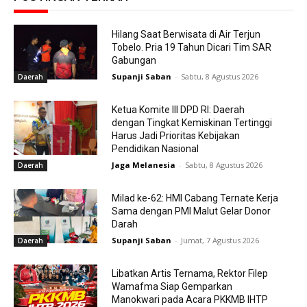
Hilang Saat Berwisata di Air Terjun
Tobelo. Pria 19 Tahun Dicari Tim SAR
Gabungan
Supanji Saban
-
Sabtu, 8 Agustus 2026
Daerah
Ketua Komite III DPD RI: Daerah
dengan Tingkat Kemiskinan Tertinggi
Harus Jadi Prioritas Kebijakan
Pendidikan Nasional
Jaga Melanesia
-
Sabtu, 8 Agustus 2026
Daerah
Milad ke-62: HMI Cabang Ternate Kerja
Sama dengan PMI Malut Gelar Donor
Darah
Supanji Saban
-
Jumat, 7 Agustus 2026
Daerah
Libatkan Artis Ternama, Rektor Filep
Wamafma Siap Gemparkan
Manokwari pada Acara PKKMB IHTP