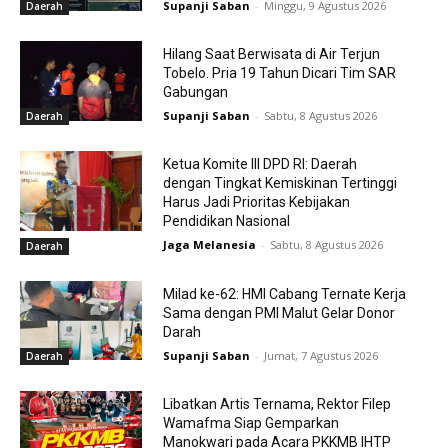
Supanji Saban
-
Minggu, 9 Agustus 2026
Daerah
Hilang Saat Berwisata di Air Terjun
Tobelo. Pria 19 Tahun Dicari Tim SAR
Gabungan
Supanji Saban
-
Sabtu, 8 Agustus 2026
Daerah
Ketua Komite III DPD RI: Daerah
dengan Tingkat Kemiskinan Tertinggi
Harus Jadi Prioritas Kebijakan
Pendidikan Nasional
Jaga Melanesia
-
Sabtu, 8 Agustus 2026
Daerah
Milad ke-62: HMI Cabang Ternate Kerja
Sama dengan PMI Malut Gelar Donor
Darah
Supanji Saban
-
Jumat, 7 Agustus 2026
Daerah
Libatkan Artis Ternama, Rektor Filep
Wamafma Siap Gemparkan
Manokwari pada Acara PKKMB IHTP