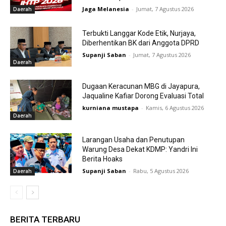
Jaga Melanesia
-
Jumat, 7 Agustus 2026
Daerah
Terbukti Langgar Kode Etik, Nurjaya,
Diberhentikan BK dari Anggota DPRD
Supanji Saban
-
Jumat, 7 Agustus 2026
Daerah
Dugaan Keracunan MBG di Jayapura,
Jaqualine Kafiar Dorong Evaluasi Total
kurniana mustapa
-
Kamis, 6 Agustus 2026
Daerah
Larangan Usaha dan Penutupan
Warung Desa Dekat KDMP: Yandri Ini
Berita Hoaks
Supanji Saban
-
Rabu, 5 Agustus 2026
Daerah
BERITA TERBARU