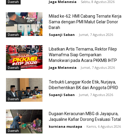
Jaga Melanesia
-
Sabtu, 8 Agustus 2026
Daerah
Milad ke-62: HMI Cabang Ternate Kerja
Sama dengan PMI Malut Gelar Donor
Darah
Supanji Saban
-
Jumat, 7 Agustus 2026
Daerah
Libatkan Artis Ternama, Rektor Filep
Wamafma Siap Gemparkan
Manokwari pada Acara PKKMB IHTP
Jaga Melanesia
-
Jumat, 7 Agustus 2026
Daerah
Terbukti Langgar Kode Etik, Nurjaya,
Diberhentikan BK dari Anggota DPRD
Supanji Saban
-
Jumat, 7 Agustus 2026
Daerah
Dugaan Keracunan MBG di Jayapura,
Jaqualine Kafiar Dorong Evaluasi Total
kurniana mustapa
-
Kamis, 6 Agustus 2026
Daerah