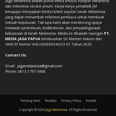
Jaga Melanesia adalah portal berita khusus rumpun Melanesia
dan Indonesia secara umum. Karya-karya jurnalistik JM
berupaya menyajikan berita terkini seputar tanah Melanesia
yang dapat menambah referensi pembaca untuk membuat
sebuah keputusan. Tak lupa kami akan mendorong upaya
melawan penindasan, kediktatoran, dan penyalahgunaan
kekuasaan di tanah Melanesia. Media ini dibawah naungan
PT.
MEDIA JAGA PAPUA
berdasarkan SK Menteri Hukum dan
HAM RI Nomor AHU.0006094.AH.01.01 Tahun 2020.
Contact Us:
Email :
jagamelanesia@gmail.com
Phone: 0813-1797-5968
Tentang Kami
Redaksi
Privacy Policy
Kontak
Copyright © 2026
Jaga Melanesia
. All Rights Reserved.