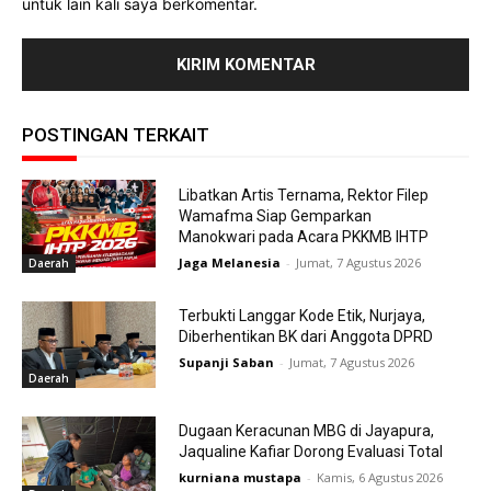
untuk lain kali saya berkomentar.
POSTINGAN TERKAIT
Libatkan Artis Ternama, Rektor Filep
Wamafma Siap Gemparkan
Manokwari pada Acara PKKMB IHTP
Jaga Melanesia
-
Jumat, 7 Agustus 2026
Daerah
Terbukti Langgar Kode Etik, Nurjaya,
Diberhentikan BK dari Anggota DPRD
Supanji Saban
-
Jumat, 7 Agustus 2026
Daerah
Dugaan Keracunan MBG di Jayapura,
Jaqualine Kafiar Dorong Evaluasi Total
kurniana mustapa
-
Kamis, 6 Agustus 2026