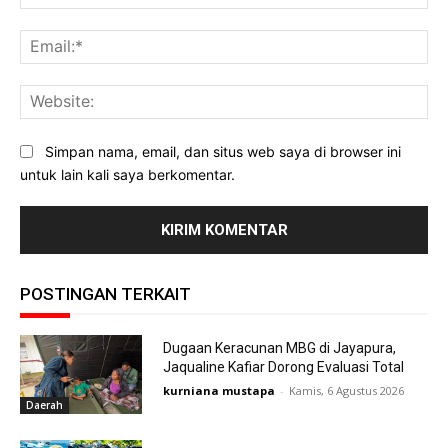
Ema
Web
Simpan nama, email, dan situs web saya di browser ini
untuk lain kali saya berkomentar.
POSTINGAN TERKAIT
Dugaan Keracunan MBG di Jayapura,
Jaqualine Kafiar Dorong Evaluasi Total
kurniana mustapa
-
Kamis, 6 Agustus 2026
Daerah