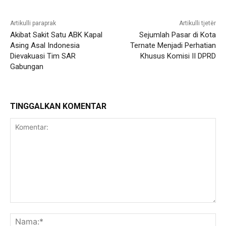
Artikulli paraprak
Artikulli tjetër
Akibat Sakit Satu ABK Kapal
Sejumlah Pasar di Kota
Asing Asal Indonesia
Ternate Menjadi Perhatian
Dievakuasi Tim SAR
Khusus Komisi II DPRD
Gabungan
TINGGALKAN KOMENTAR
Komentar:
Na