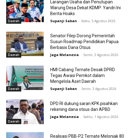
Larangan Usaha dan Penutupan
Warung Desa Dekat KDMP: Yandri Ini
Berita Hoaks
Supanji Saban
-
Rabu, 5 Agustus 2026
Daerah
Senator Filep Dorong Pemerintah
Susun Roadmap Pendidikan Papua
Berbasis Dana Otsus
Jaga Melanesia
-
Senin, 3 Agustus 2026
Daerah
HMI Cabang Ternate Desak DPRD
Tegas Awasi Pemkot dalam
Mengelola Aset Daerah
Supanji Saban
-
Senin, 3 Agustus 2026
Daerah
DPD RI dukung saran KPK pisahkan
rekening dana otsus dari APBD
Jaga Melanesia
-
Sabtu, 1 Agustus 2026
Daerah
Realisasi PBB-P2 Ternate Melonjak 80