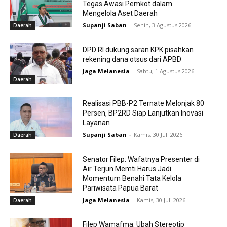
Tegas Awasi Pemkot dalam
Mengelola Aset Daerah
Supanji Saban
-
Senin, 3 Agustus 2026
Daerah
DPD RI dukung saran KPK pisahkan
rekening dana otsus dari APBD
Jaga Melanesia
-
Sabtu, 1 Agustus 2026
Daerah
Realisasi PBB-P2 Ternate Melonjak 80
Persen, BP2RD Siap Lanjutkan Inovasi
Layanan
Supanji Saban
-
Kamis, 30 Juli 2026
Daerah
Senator Filep: Wafatnya Presenter di
Air Terjun Memti Harus Jadi
Momentum Benahi Tata Kelola
Pariwisata Papua Barat
Jaga Melanesia
-
Kamis, 30 Juli 2026
Daerah
Filep Wamafma: Ubah Stereotip