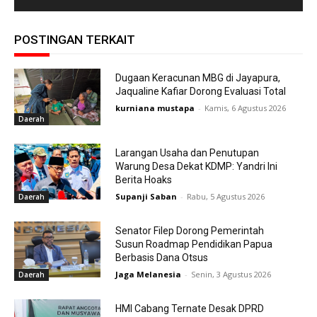
POSTINGAN TERKAIT
Dugaan Keracunan MBG di Jayapura,
Jaqualine Kafiar Dorong Evaluasi Total
kurniana mustapa
-
Kamis, 6 Agustus 2026
Daerah
Larangan Usaha dan Penutupan
Warung Desa Dekat KDMP: Yandri Ini
Berita Hoaks
Supanji Saban
-
Rabu, 5 Agustus 2026
Daerah
Senator Filep Dorong Pemerintah
Susun Roadmap Pendidikan Papua
Berbasis Dana Otsus
Jaga Melanesia
-
Senin, 3 Agustus 2026
Daerah
HMI Cabang Ternate Desak DPRD