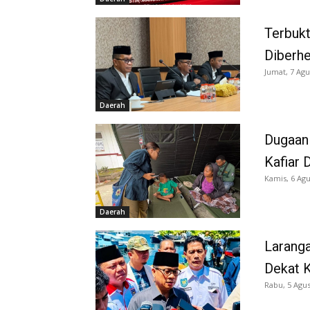
Terbukt
Diberh
Jumat, 7 Agu
Daerah
Dugaan
Kafiar 
Kamis, 6 Agu
Daerah
Larang
Dekat K
Rabu, 5 Agus