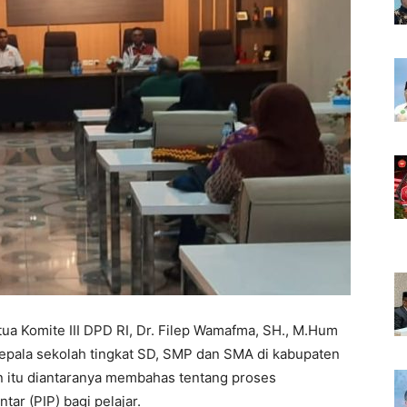
tua Komite III DPD RI, Dr. Filep Wamafma, SH., M.Hum
pala sekolah tingkat SD, SMP dan SMA di kabupaten
 itu diantaranya membahas tentang proses
ar (PIP) bagi pelajar.