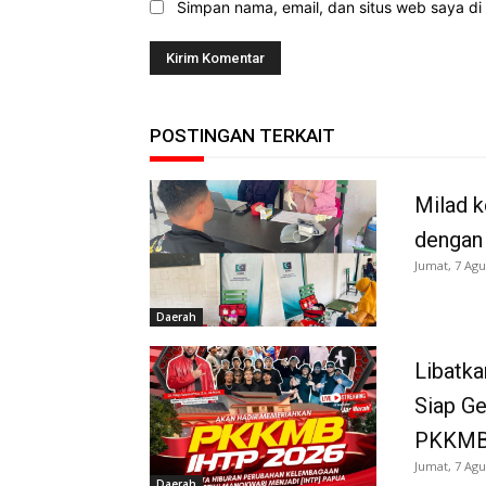
Simpan nama, email, dan situs web saya di b
POSTINGAN TERKAIT
Milad k
dengan
Jumat, 7 Agu
Daerah
Libatka
Siap G
PKKMB
Jumat, 7 Agu
Daerah