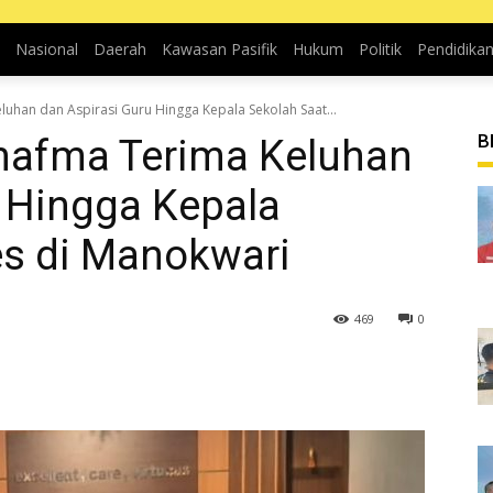
Nasional
Daerah
Kawasan Pasifik
Hukum
Politik
Pendidika
uhan dan Aspirasi Guru Hingga Kepala Sekolah Saat...
B
mafma Terima Keluhan
 Hingga Kepala
es di Manokwari
469
0