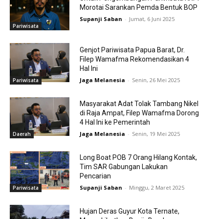
Morotai Sarankan Pemda Bentuk BOP
Supanji Saban
-
Jumat, 6 Juni 2025
Pariwisata
Genjot Pariwisata Papua Barat, Dr.
Filep Wamafma Rekomendasikan 4
Hal Ini
Jaga Melanesia
-
Senin, 26 Mei 2025
Pariwisata
Masyarakat Adat Tolak Tambang Nikel
di Raja Ampat, Filep Wamafma Dorong
4 Hal Ini ke Pemerintah
Jaga Melanesia
-
Senin, 19 Mei 2025
Daerah
Long Boat POB 7 Orang Hilang Kontak,
Tim SAR Gabungan Lakukan
Pencarian
Supanji Saban
-
Minggu, 2 Maret 2025
Pariwisata
Hujan Deras Guyur Kota Ternate,