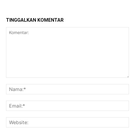
TINGGALKAN KOMENTAR
Komentar:
Na
Ema
Web