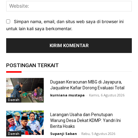
Web
Simpan nama, email, dan situs web saya di browser ini
untuk lain kali saya berkomentar.
POSTINGAN TERKAIT
Dugaan Keracunan MBG di Jayapura,
Jaqualine Kafiar Dorong Evaluasi Total
kurniana mustapa
-
Kamis, 6 Agustus 2026
Daerah
Larangan Usaha dan Penutupan
Warung Desa Dekat KDMP: Yandri Ini
Berita Hoaks
Supanji Saban
-
Rabu, 5 Agustus 2026
Daerah