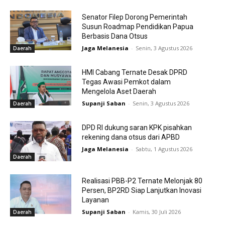
Senator Filep Dorong Pemerintah
Susun Roadmap Pendidikan Papua
Berbasis Dana Otsus
Jaga Melanesia
-
Senin, 3 Agustus 2026
Daerah
HMI Cabang Ternate Desak DPRD
Tegas Awasi Pemkot dalam
Mengelola Aset Daerah
Supanji Saban
-
Senin, 3 Agustus 2026
Daerah
DPD RI dukung saran KPK pisahkan
rekening dana otsus dari APBD
Jaga Melanesia
-
Sabtu, 1 Agustus 2026
Daerah
Realisasi PBB-P2 Ternate Melonjak 80
Persen, BP2RD Siap Lanjutkan Inovasi
Layanan
Supanji Saban
-
Kamis, 30 Juli 2026
Daerah