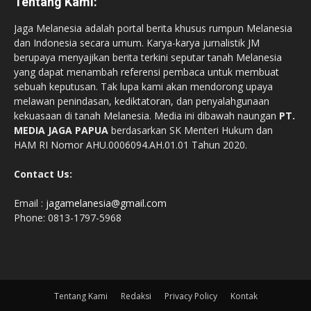
Tentang Kami:
Jaga Melanesia adalah portal berita khusus rumpun Melanesia
dan Indonesia secara umum. Karya-karya jurnalistik JM
berupaya menyajikan berita terkini seputar tanah Melanesia
yang dapat menambah referensi pembaca untuk membuat
sebuah keputusan. Tak lupa kami akan mendorong upaya
melawan penindasan, kediktatoran, dan penyalahgunaan
kekuasaan di tanah Melanesia. Media ini dibawah naungan
PT.
MEDIA JAGA PAPUA
berdasarkan SK Menteri Hukum dan
HAM RI Nomor AHU.0006094.AH.01.01 Tahun 2020.
Contact Us:
Email :
jagamelanesia@gmail.com
Phone: 0813-1797-5968
Tentang Kami
Redaksi
Privacy Policy
Kontak