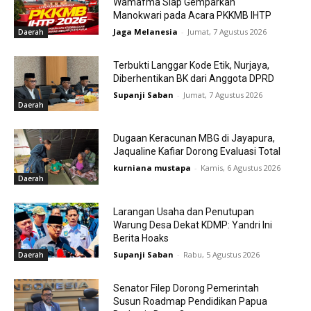
Wamafma Siap Gemparkan
Manokwari pada Acara PKKMB IHTP
Jaga Melanesia
-
Jumat, 7 Agustus 2026
Daerah
Terbukti Langgar Kode Etik, Nurjaya,
Diberhentikan BK dari Anggota DPRD
Supanji Saban
-
Jumat, 7 Agustus 2026
Daerah
Dugaan Keracunan MBG di Jayapura,
Jaqualine Kafiar Dorong Evaluasi Total
kurniana mustapa
-
Kamis, 6 Agustus 2026
Daerah
Larangan Usaha dan Penutupan
Warung Desa Dekat KDMP: Yandri Ini
Berita Hoaks
Supanji Saban
-
Rabu, 5 Agustus 2026
Daerah
Senator Filep Dorong Pemerintah
Susun Roadmap Pendidikan Papua