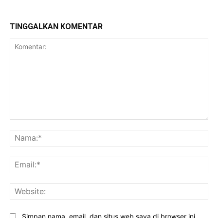
TINGGALKAN KOMENTAR
Komentar:
Na
Ema
Web
Simpan nama, email, dan situs web saya di browser ini