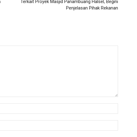
n
Terkait Proyek Masjid Panambuang Halsel, Begini
Penjelasan Pihak Rekanan
Nama:*
Email:*