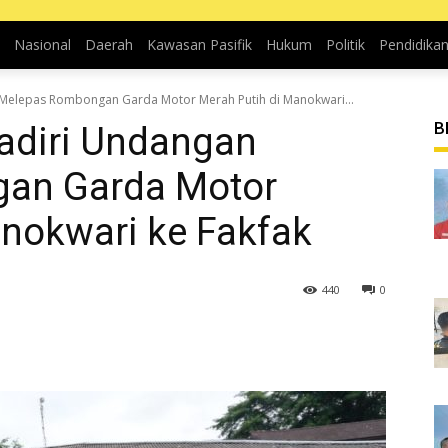
Nasional
Daerah
Kawasan Pasifik
Hukum
Politik
Pendidika
Melepas Rombongan Garda Motor Merah Putih di Manokwari...
B
adiri Undangan
an Garda Motor
anokwari ke Fakfak
440
0