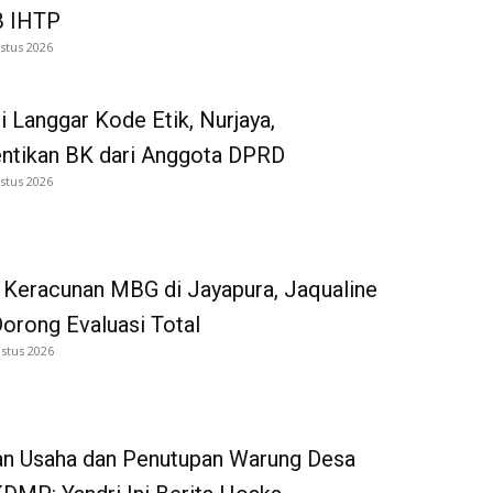
 IHTP
stus 2026
i Langgar Kode Etik, Nurjaya,
entikan BK dari Anggota DPRD
stus 2026
 Keracunan MBG di Jayapura, Jaqualine
Dorong Evaluasi Total
stus 2026
an Usaha dan Penutupan Warung Desa