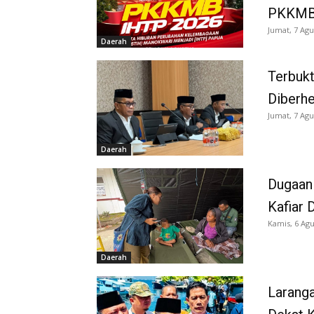
PKKMB
Jumat, 7 Agu
Daerah
Terbukt
Diberh
Jumat, 7 Agu
Daerah
Dugaan
Kafiar 
Kamis, 6 Agu
Daerah
Larang