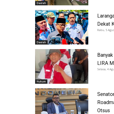
Daerah
Larang
Dekat K
Rabu, 5 Agus
Daerah
Banyak 
LIRA M
Selasa, 4 Ag
Hukum
Senator
Roadma
Otsus