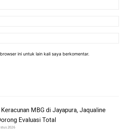
Nama:*
Email:*
Website:
rowser ini untuk lain kali saya berkomentar.
 Keracunan MBG di Jayapura, Jaqualine
Dorong Evaluasi Total
stus 2026