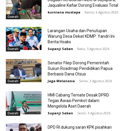
Jaqualine Kafiar Dorong Evaluasi Total
kurniana mustapa
-
Kamis, 6 Agustus 2026
Daerah
Larangan Usaha dan Penutupan
Warung Desa Dekat KDMP: Yandri Ini
Berita Hoaks
Supanji Saban
-
Rabu, 5 Agustus 2026
Daerah
Senator Filep Dorong Pemerintah
Susun Roadmap Pendidikan Papua
Berbasis Dana Otsus
Jaga Melanesia
-
Senin, 3 Agustus 2026
Daerah
HMI Cabang Ternate Desak DPRD
Tegas Awasi Pemkot dalam
Mengelola Aset Daerah
Supanji Saban
-
Senin, 3 Agustus 2026
Daerah
DPD RI dukung saran KPK pisahkan