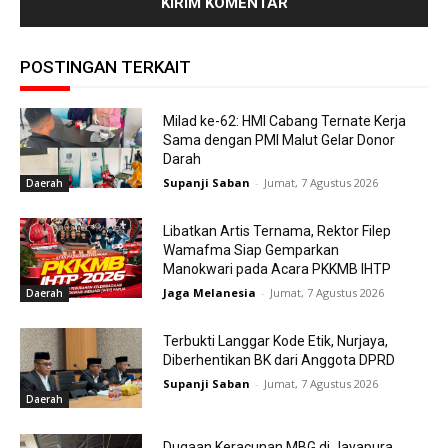
POSTINGAN TERKAIT
Milad ke-62: HMI Cabang Ternate Kerja
Sama dengan PMI Malut Gelar Donor
Darah
Supanji Saban
-
Jumat, 7 Agustus 2026
Daerah
Libatkan Artis Ternama, Rektor Filep
Wamafma Siap Gemparkan
Manokwari pada Acara PKKMB IHTP
Jaga Melanesia
-
Jumat, 7 Agustus 2026
Daerah
Terbukti Langgar Kode Etik, Nurjaya,
Diberhentikan BK dari Anggota DPRD
Supanji Saban
-
Jumat, 7 Agustus 2026
Daerah
Dugaan Keracunan MBG di Jayapura,