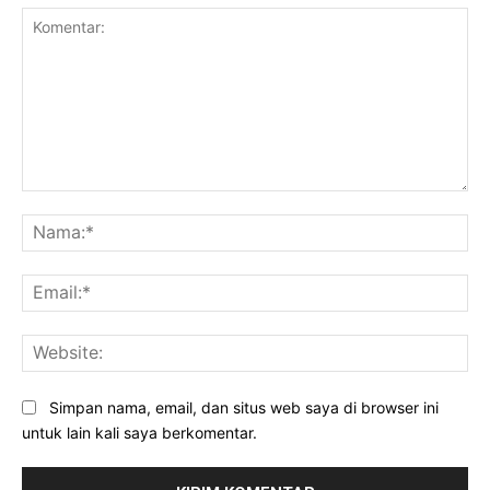
Komentar:
Na
Ema
Web
Simpan nama, email, dan situs web saya di browser ini
untuk lain kali saya berkomentar.