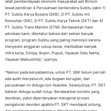
ialah pemberdayaan ekonomi masyarakat asli Bintuni
lewat pendirian 4 Perusahaan berbendera Subitu yakni 1)
PT. Subitu Karya Busana (SKB); 2) PT. Subitu Inti
Konsultan (SIK); 3) PT. Subitu Karya Teknik (SKT) dan 4)
PT. Subitu Trans Maritim (STM). Berdasarkan hasil
advokasi kami, diketahui bahwa dari sekian banyak
program, program Subitu yang paling menonjol karena
menyedot anggaran cukup besar, melibatkan banyak
mitra kerja, (Unipa, Ikopin, Pupuk, Yayasan Satu Nama,
Yayasan Matsushita),” ujarnya.
“Namun pada kenyataannya, untuk PT. SBK belum pernah
ada audit menyeluruh, ada dugaan kerugian, dan
perusahaan ini diduga non-feasible. Selanjutnya, PT. SKT
bahkan diduga sudah tutup. Berdasarkan kondisi yang
demikian, patut dipertanyakan mengenai proses
pengaturan deviden apabila PT. SKT mendapat untung,
dan pertanggungjawabannya diberikan kepada siapa,