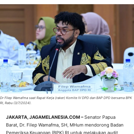
Dr Filep Wamafma saat Rapat Kerja (raker) Komite IV DPD dan BAP DPD bersama BPK
RI, Rabu (3/7/2024).
JAKARTA, JAGAMELANESIA.COM –
Senator Papua
Barat, Dr. Filep Wamafma, SH, MHum mendorong Badan
Pemeriksa Keuangan (BPK) RI untuk melakukan audit