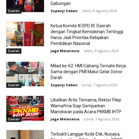
Gabungan
Supanji Saban
-
Sabtu, 8 Agustus 2026
Daerah
Ketua Komite III DPD RI: Daerah
dengan Tingkat Kemiskinan Tertinggi
Harus Jadi Prioritas Kebijakan
Pendidikan Nasional
Jaga Melanesia
-
Sabtu, 8 Agustus 2026
Daerah
Milad ke-62: HMI Cabang Ternate Kerja
Sama dengan PMI Malut Gelar Donor
Darah
Supanji Saban
-
Jumat, 7 Agustus 2026
Daerah
Libatkan Artis Ternama, Rektor Filep
Wamafma Siap Gemparkan
Manokwari pada Acara PKKMB IHTP
Jaga Melanesia
-
Jumat, 7 Agustus 2026
Daerah
Terbukti Langgar Kode Etik, Nurjaya,