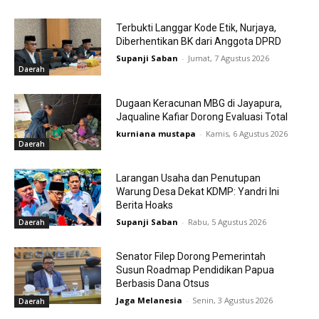
Terbukti Langgar Kode Etik, Nurjaya,
Diberhentikan BK dari Anggota DPRD
Supanji Saban
-
Jumat, 7 Agustus 2026
Daerah
Dugaan Keracunan MBG di Jayapura,
Jaqualine Kafiar Dorong Evaluasi Total
kurniana mustapa
-
Kamis, 6 Agustus 2026
Daerah
Larangan Usaha dan Penutupan
Warung Desa Dekat KDMP: Yandri Ini
Berita Hoaks
Supanji Saban
-
Rabu, 5 Agustus 2026
Daerah
Senator Filep Dorong Pemerintah
Susun Roadmap Pendidikan Papua
Berbasis Dana Otsus
Jaga Melanesia
-
Senin, 3 Agustus 2026
Daerah