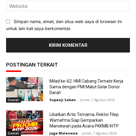
Web
Simpan nama, email, dan situs web saya di browser ini
untuk lain kali saya berkomentar.
POSTINGAN TERKAIT
Milad ke-62: HMI Cabang Ternate Kerja
Sama dengan PMI Malut Gelar Donor
Darah
Supanji Saban
-
Jumat, 7 Agustus 2026
Daerah
Libatkan Artis Ternama, Rektor Filep
Wamafma Siap Gemparkan
Manokwari pada Acara PKKMB IHTP
Jaga Melanesia
-
Jumat, 7 Agustus 2026
Daerah