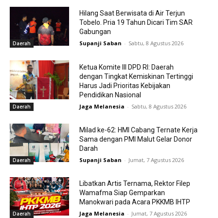
Hilang Saat Berwisata di Air Terjun
Tobelo. Pria 19 Tahun Dicari Tim SAR
Gabungan
Supanji Saban
-
Sabtu, 8 Agustus 2026
Daerah
Ketua Komite III DPD RI: Daerah
dengan Tingkat Kemiskinan Tertinggi
Harus Jadi Prioritas Kebijakan
Pendidikan Nasional
Jaga Melanesia
-
Sabtu, 8 Agustus 2026
Daerah
Milad ke-62: HMI Cabang Ternate Kerja
Sama dengan PMI Malut Gelar Donor
Darah
Supanji Saban
-
Jumat, 7 Agustus 2026
Daerah
Libatkan Artis Ternama, Rektor Filep
Wamafma Siap Gemparkan
Manokwari pada Acara PKKMB IHTP
Jaga Melanesia
-
Jumat, 7 Agustus 2026
Daerah