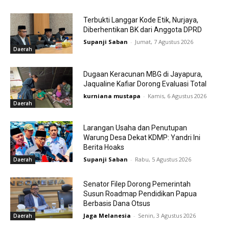
Terbukti Langgar Kode Etik, Nurjaya,
Diberhentikan BK dari Anggota DPRD
Supanji Saban
-
Jumat, 7 Agustus 2026
Daerah
Dugaan Keracunan MBG di Jayapura,
Jaqualine Kafiar Dorong Evaluasi Total
kurniana mustapa
-
Kamis, 6 Agustus 2026
Daerah
Larangan Usaha dan Penutupan
Warung Desa Dekat KDMP: Yandri Ini
Berita Hoaks
Supanji Saban
-
Rabu, 5 Agustus 2026
Daerah
Senator Filep Dorong Pemerintah
Susun Roadmap Pendidikan Papua
Berbasis Dana Otsus
Jaga Melanesia
-
Senin, 3 Agustus 2026
Daerah