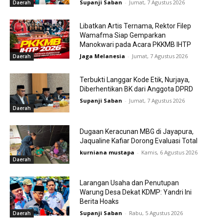
Supanji Saban
-
Jumat, 7 Agustus 2026
Daerah
Libatkan Artis Ternama, Rektor Filep
Wamafma Siap Gemparkan
Manokwari pada Acara PKKMB IHTP
Jaga Melanesia
-
Jumat, 7 Agustus 2026
Daerah
Terbukti Langgar Kode Etik, Nurjaya,
Diberhentikan BK dari Anggota DPRD
Supanji Saban
-
Jumat, 7 Agustus 2026
Daerah
Dugaan Keracunan MBG di Jayapura,
Jaqualine Kafiar Dorong Evaluasi Total
kurniana mustapa
-
Kamis, 6 Agustus 2026
Daerah
Larangan Usaha dan Penutupan
Warung Desa Dekat KDMP: Yandri Ini
Berita Hoaks
Supanji Saban
-
Rabu, 5 Agustus 2026
Daerah