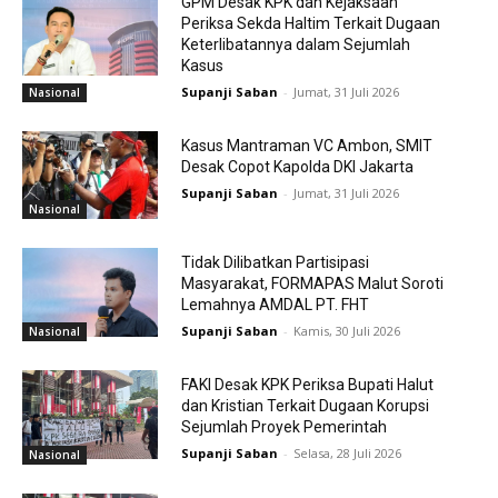
GPM Desak KPK dan Kejaksaan
Periksa Sekda Haltim Terkait Dugaan
Keterlibatannya dalam Sejumlah
Kasus
Supanji Saban
-
Jumat, 31 Juli 2026
Nasional
Kasus Mantraman VC Ambon, SMIT
Desak Copot Kapolda DKI Jakarta
Supanji Saban
-
Jumat, 31 Juli 2026
Nasional
Tidak Dilibatkan Partisipasi
Masyarakat, FORMAPAS Malut Soroti
Lemahnya AMDAL PT. FHT
Supanji Saban
-
Kamis, 30 Juli 2026
Nasional
FAKI Desak KPK Periksa Bupati Halut
dan Kristian Terkait Dugaan Korupsi
Sejumlah Proyek Pemerintah
Supanji Saban
-
Selasa, 28 Juli 2026
Nasional