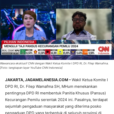
Wawancara eksklusif CNN dengan Wakil Ketua Komite I DPD RI, Dr. Filep Wamafma.
[Foto: tangkapan layar YouTube CNN Indonesia]
JAKARTA, JAGAMELANESIA.COM –
Wakil Ketua Komite I
DPD RI, Dr. Filep Wamafma SH, MHum menekankan
pentingnya DPD RI membentuk Panitia Khusus (Pansus)
Kecurangan Pemilu serentak 2024 ini. Pasalnya, terdapat
sejumlah pengaduan masyarakat yang diterima posko
pengaduan DPD yang terbentuk di seluruh provinsi di