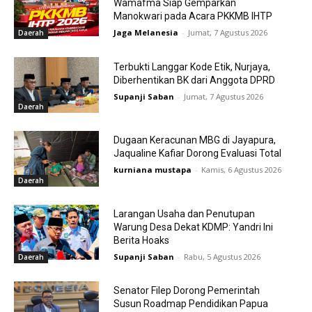
Wamafma Siap Gemparkan
Manokwari pada Acara PKKMB IHTP
Jaga Melanesia
-
Jumat, 7 Agustus 2026
Daerah
Terbukti Langgar Kode Etik, Nurjaya,
Diberhentikan BK dari Anggota DPRD
Supanji Saban
-
Jumat, 7 Agustus 2026
Daerah
Dugaan Keracunan MBG di Jayapura,
Jaqualine Kafiar Dorong Evaluasi Total
kurniana mustapa
-
Kamis, 6 Agustus 2026
Daerah
Larangan Usaha dan Penutupan
Warung Desa Dekat KDMP: Yandri Ini
Berita Hoaks
Supanji Saban
-
Rabu, 5 Agustus 2026
Daerah
Senator Filep Dorong Pemerintah
Susun Roadmap Pendidikan Papua