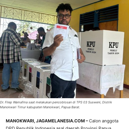
Dr. Filep Wamafma saat melakukan pencoblosan di TPS 03 Susweni, Distrik
Manokwari Timur kabupaten Manokwari, Papua Barat.
MANOKWARI, JAGAMELANESIA.COM –
Calon anggota
DPD Republik Indonesia asal daerah Provinsi Papua