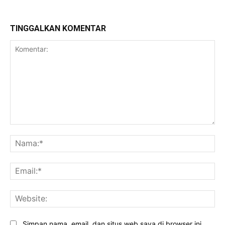
TINGGALKAN KOMENTAR
Komentar:
Na
Ema
Web
Simpan nama, email, dan situs web saya di browser ini