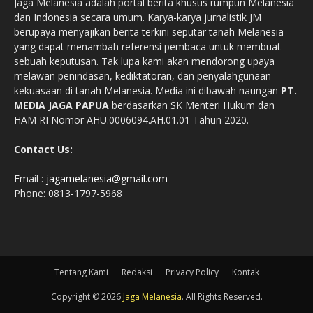
Jaga Melanesia adalah portal berita khusus rumpun Melanesia
dan Indonesia secara umum. Karya-karya jurnalistik JM
berupaya menyajikan berita terkini seputar tanah Melanesia
yang dapat menambah referensi pembaca untuk membuat
sebuah keputusan. Tak lupa kami akan mendorong upaya
melawan penindasan, kediktatoran, dan penyalahgunaan
kekuasaan di tanah Melanesia. Media ini dibawah naungan
PT.
MEDIA JAGA PAPUA
berdasarkan SK Menteri Hukum dan
HAM RI Nomor AHU.0006094.AH.01.01 Tahun 2020.
Contact Us:
Email :
jagamelanesia@gmail.com
Phone: 0813-1797-5968
Tentang Kami
Redaksi
Privacy Policy
Kontak
Copyright © 2026
Jaga Melanesia
. All Rights Reserved.