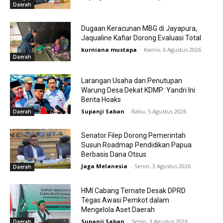
Daerah
Dugaan Keracunan MBG di Jayapura,
Jaqualine Kafiar Dorong Evaluasi Total
kurniana mustapa
-
Kamis, 6 Agustus 2026
Daerah
Larangan Usaha dan Penutupan
Warung Desa Dekat KDMP: Yandri Ini
Berita Hoaks
Supanji Saban
-
Rabu, 5 Agustus 2026
Daerah
Senator Filep Dorong Pemerintah
Susun Roadmap Pendidikan Papua
Berbasis Dana Otsus
Jaga Melanesia
-
Senin, 3 Agustus 2026
Daerah
HMI Cabang Ternate Desak DPRD
Tegas Awasi Pemkot dalam
Mengelola Aset Daerah
Supanji Saban
-
Senin, 3 Agustus 2026
Daerah