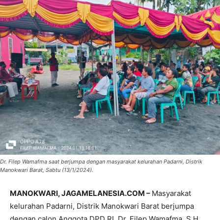
Dr. Filep Wamafma saat berjumpa dengan masyarakat kelurahan Padarni, Distrik
Manokwari Barat, Sabtu (13/1/2024).
MANOKWARI, JAGAMELANESIA.COM –
Masyarakat
kelurahan Padarni, Distrik Manokwari Barat berjumpa
dengan calon Anggota DPD RI, Dr. Filep Wamafma, S.H.,