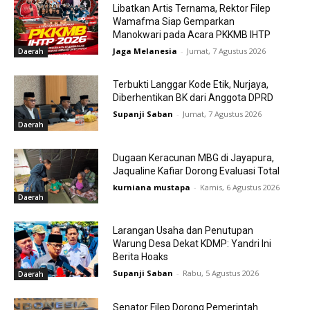
Libatkan Artis Ternama, Rektor Filep
Wamafma Siap Gemparkan
Manokwari pada Acara PKKMB IHTP
Jaga Melanesia
-
Jumat, 7 Agustus 2026
Daerah
Terbukti Langgar Kode Etik, Nurjaya,
Diberhentikan BK dari Anggota DPRD
Supanji Saban
-
Jumat, 7 Agustus 2026
Daerah
Dugaan Keracunan MBG di Jayapura,
Jaqualine Kafiar Dorong Evaluasi Total
kurniana mustapa
-
Kamis, 6 Agustus 2026
Daerah
Larangan Usaha dan Penutupan
Warung Desa Dekat KDMP: Yandri Ini
Berita Hoaks
Supanji Saban
-
Rabu, 5 Agustus 2026
Daerah
Senator Filep Dorong Pemerintah