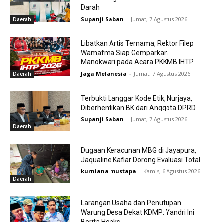
Darah
Supanji Saban
-
Jumat, 7 Agustus 2026
Daerah
Libatkan Artis Ternama, Rektor Filep
Wamafma Siap Gemparkan
Manokwari pada Acara PKKMB IHTP
Jaga Melanesia
-
Jumat, 7 Agustus 2026
Daerah
Terbukti Langgar Kode Etik, Nurjaya,
Diberhentikan BK dari Anggota DPRD
Supanji Saban
-
Jumat, 7 Agustus 2026
Daerah
Dugaan Keracunan MBG di Jayapura,
Jaqualine Kafiar Dorong Evaluasi Total
kurniana mustapa
-
Kamis, 6 Agustus 2026
Daerah
Larangan Usaha dan Penutupan
Warung Desa Dekat KDMP: Yandri Ini
Berita Hoaks