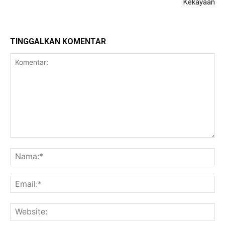
Kekayaan
TINGGALKAN KOMENTAR
Komentar:
Na
Ema
Web