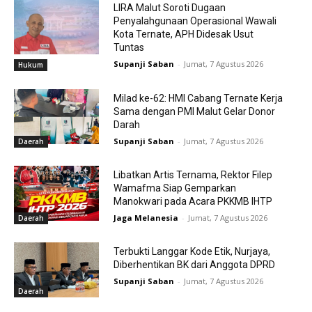
LIRA Malut Soroti Dugaan
Penyalahgunaan Operasional Wawali
Kota Ternate, APH Didesak Usut
Tuntas
Supanji Saban
-
Jumat, 7 Agustus 2026
Hukum
Milad ke-62: HMI Cabang Ternate Kerja
Sama dengan PMI Malut Gelar Donor
Darah
Supanji Saban
-
Jumat, 7 Agustus 2026
Daerah
Libatkan Artis Ternama, Rektor Filep
Wamafma Siap Gemparkan
Manokwari pada Acara PKKMB IHTP
Jaga Melanesia
-
Jumat, 7 Agustus 2026
Daerah
Terbukti Langgar Kode Etik, Nurjaya,
Diberhentikan BK dari Anggota DPRD
Supanji Saban
-
Jumat, 7 Agustus 2026
Daerah