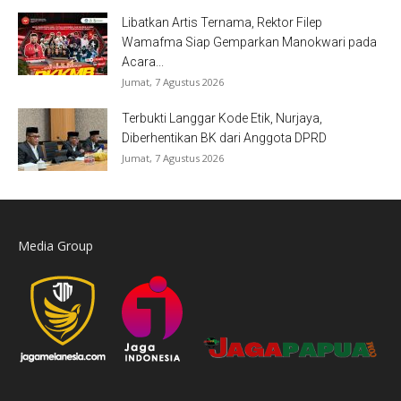
Libatkan Artis Ternama, Rektor Filep
Wamafma Siap Gemparkan Manokwari pada
Acara...
Jumat, 7 Agustus 2026
Terbukti Langgar Kode Etik, Nurjaya,
Diberhentikan BK dari Anggota DPRD
Jumat, 7 Agustus 2026
Media Group