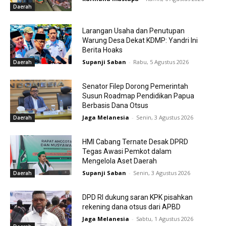
Daerah
Larangan Usaha dan Penutupan
Warung Desa Dekat KDMP: Yandri Ini
Berita Hoaks
Supanji Saban
-
Rabu, 5 Agustus 2026
Daerah
Senator Filep Dorong Pemerintah
Susun Roadmap Pendidikan Papua
Berbasis Dana Otsus
Jaga Melanesia
-
Senin, 3 Agustus 2026
Daerah
HMI Cabang Ternate Desak DPRD
Tegas Awasi Pemkot dalam
Mengelola Aset Daerah
Supanji Saban
-
Senin, 3 Agustus 2026
Daerah
DPD RI dukung saran KPK pisahkan
rekening dana otsus dari APBD
Jaga Melanesia
-
Sabtu, 1 Agustus 2026