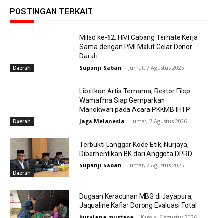
POSTINGAN TERKAIT
Milad ke-62: HMI Cabang Ternate Kerja
Sama dengan PMI Malut Gelar Donor
Darah
Supanji Saban
-
Jumat, 7 Agustus 2026
Daerah
Libatkan Artis Ternama, Rektor Filep
Wamafma Siap Gemparkan
Manokwari pada Acara PKKMB IHTP
Jaga Melanesia
-
Jumat, 7 Agustus 2026
Daerah
Terbukti Langgar Kode Etik, Nurjaya,
Diberhentikan BK dari Anggota DPRD
Supanji Saban
-
Jumat, 7 Agustus 2026
Daerah
Dugaan Keracunan MBG di Jayapura,
Jaqualine Kafiar Dorong Evaluasi Total
kurniana mustapa
-
Kamis, 6 Agustus 2026