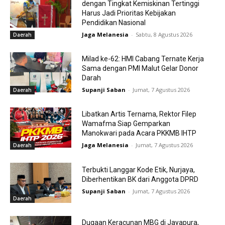
dengan Tingkat Kemiskinan Tertinggi
Harus Jadi Prioritas Kebijakan
Pendidikan Nasional
Jaga Melanesia
-
Sabtu, 8 Agustus 2026
Daerah
Milad ke-62: HMI Cabang Ternate Kerja
Sama dengan PMI Malut Gelar Donor
Darah
Supanji Saban
-
Jumat, 7 Agustus 2026
Daerah
Libatkan Artis Ternama, Rektor Filep
Wamafma Siap Gemparkan
Manokwari pada Acara PKKMB IHTP
Jaga Melanesia
-
Jumat, 7 Agustus 2026
Daerah
Terbukti Langgar Kode Etik, Nurjaya,
Diberhentikan BK dari Anggota DPRD
Supanji Saban
-
Jumat, 7 Agustus 2026
Daerah
Dugaan Keracunan MBG di Jayapura,