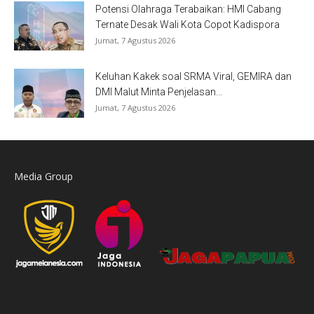
Potensi Olahraga Terabaikan: HMI Cabang
Ternate Desak Wali Kota Copot Kadispora
Jumat, 7 Agustus 2026
Keluhan Kakek soal SRMA Viral, GEMIRA dan
DMI Malut Minta Penjelasan...
Jumat, 7 Agustus 2026
Media Group