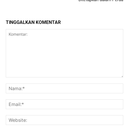
TINGGALKAN KOMENTAR
Komentar:
Na
Ema
Web