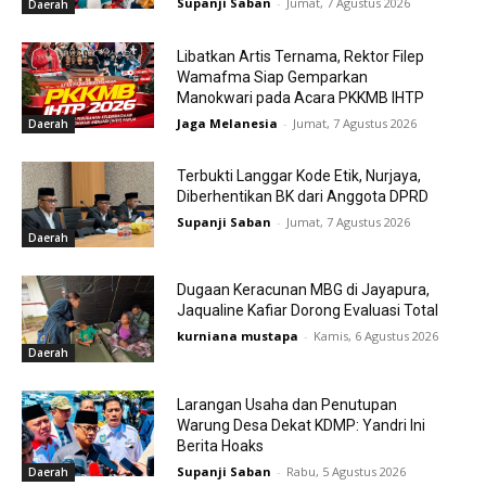
Supanji Saban
-
Jumat, 7 Agustus 2026
Daerah
Libatkan Artis Ternama, Rektor Filep
Wamafma Siap Gemparkan
Manokwari pada Acara PKKMB IHTP
Jaga Melanesia
-
Jumat, 7 Agustus 2026
Daerah
Terbukti Langgar Kode Etik, Nurjaya,
Diberhentikan BK dari Anggota DPRD
Supanji Saban
-
Jumat, 7 Agustus 2026
Daerah
Dugaan Keracunan MBG di Jayapura,
Jaqualine Kafiar Dorong Evaluasi Total
kurniana mustapa
-
Kamis, 6 Agustus 2026
Daerah
Larangan Usaha dan Penutupan
Warung Desa Dekat KDMP: Yandri Ini
Berita Hoaks
Supanji Saban
-
Rabu, 5 Agustus 2026
Daerah