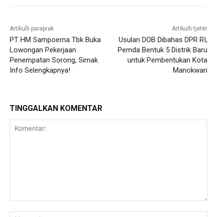
Artikulli paraprak
Artikulli tjetër
PT HM Sampoerna Tbk Buka
Usulan DOB Dibahas DPR RI,
Lowongan Pekerjaan
Pemda Bentuk 5 Distrik Baru
Penempatan Sorong, Simak
untuk Pembentukan Kota
Info Selengkapnya!
Manokwari
TINGGALKAN KOMENTAR
Komentar:
Na