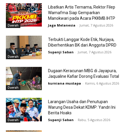
Libatkan Artis Ternama, Rektor Filep
Wamafma Siap Gemparkan
Manokwari pada Acara PKKMB IHTP
Jaga Melanesia
-
Jumat, 7 Agustus 2026
Daerah
Terbukti Langgar Kode Etik, Nurjaya,
Diberhentikan BK dari Anggota DPRD
Supanji Saban
-
Jumat, 7 Agustus 2026
Daerah
Dugaan Keracunan MBG di Jayapura,
Jaqualine Kafiar Dorong Evaluasi Total
kurniana mustapa
-
Kamis, 6 Agustus 2026
Daerah
Larangan Usaha dan Penutupan
Warung Desa Dekat KDMP: Yandri Ini
Berita Hoaks
Supanji Saban
-
Rabu, 5 Agustus 2026
Daerah