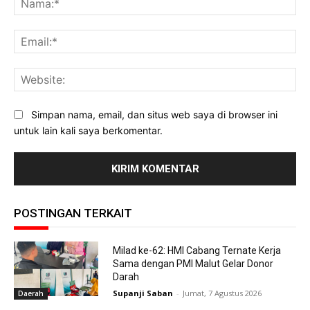
Ema
Web
Simpan nama, email, dan situs web saya di browser ini
untuk lain kali saya berkomentar.
POSTINGAN TERKAIT
Milad ke-62: HMI Cabang Ternate Kerja
Sama dengan PMI Malut Gelar Donor
Darah
Supanji Saban
-
Jumat, 7 Agustus 2026
Daerah