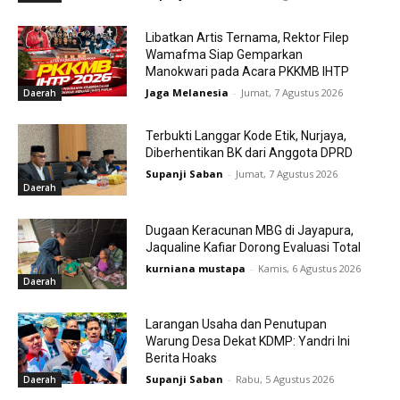
Libatkan Artis Ternama, Rektor Filep
Wamafma Siap Gemparkan
Manokwari pada Acara PKKMB IHTP
Jaga Melanesia
-
Jumat, 7 Agustus 2026
Daerah
Terbukti Langgar Kode Etik, Nurjaya,
Diberhentikan BK dari Anggota DPRD
Supanji Saban
-
Jumat, 7 Agustus 2026
Daerah
Dugaan Keracunan MBG di Jayapura,
Jaqualine Kafiar Dorong Evaluasi Total
kurniana mustapa
-
Kamis, 6 Agustus 2026
Daerah
Larangan Usaha dan Penutupan
Warung Desa Dekat KDMP: Yandri Ini
Berita Hoaks
Supanji Saban
-
Rabu, 5 Agustus 2026
Daerah