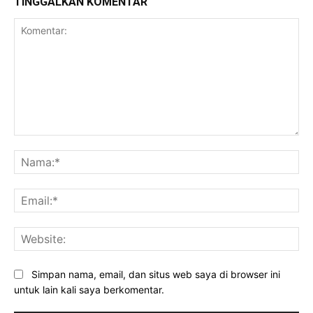
TINGGALKAN KOMENTAR
Komentar:
Na
Ema
Web
Simpan nama, email, dan situs web saya di browser ini
untuk lain kali saya berkomentar.