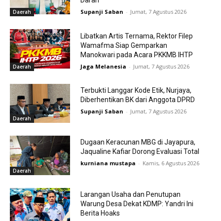
Darah
Supanji Saban
-
Jumat, 7 Agustus 2026
Daerah
Libatkan Artis Ternama, Rektor Filep
Wamafma Siap Gemparkan
Manokwari pada Acara PKKMB IHTP
Jaga Melanesia
-
Jumat, 7 Agustus 2026
Daerah
Terbukti Langgar Kode Etik, Nurjaya,
Diberhentikan BK dari Anggota DPRD
Supanji Saban
-
Jumat, 7 Agustus 2026
Daerah
Dugaan Keracunan MBG di Jayapura,
Jaqualine Kafiar Dorong Evaluasi Total
kurniana mustapa
-
Kamis, 6 Agustus 2026
Daerah
Larangan Usaha dan Penutupan
Warung Desa Dekat KDMP: Yandri Ini
Berita Hoaks