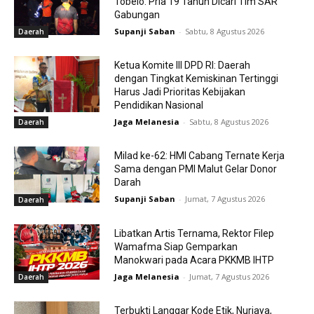
Tobelo. Pria 19 Tahun Dicari Tim SAR
Gabungan
Supanji Saban
-
Sabtu, 8 Agustus 2026
Daerah
Ketua Komite III DPD RI: Daerah
dengan Tingkat Kemiskinan Tertinggi
Harus Jadi Prioritas Kebijakan
Pendidikan Nasional
Jaga Melanesia
-
Sabtu, 8 Agustus 2026
Daerah
Milad ke-62: HMI Cabang Ternate Kerja
Sama dengan PMI Malut Gelar Donor
Darah
Supanji Saban
-
Jumat, 7 Agustus 2026
Daerah
Libatkan Artis Ternama, Rektor Filep
Wamafma Siap Gemparkan
Manokwari pada Acara PKKMB IHTP
Jaga Melanesia
-
Jumat, 7 Agustus 2026
Daerah
Terbukti Langgar Kode Etik, Nurjaya,