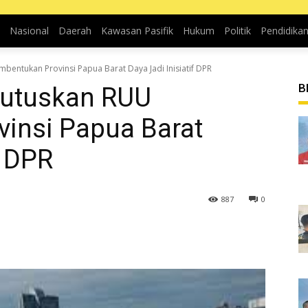
Nasional
Daerah
Kawasan Pasifik
Hukum
Politik
Pendidika
bentukan Provinsi Papua Barat Daya Jadi Inisiatif DPR
B
Putuskan RUU
insi Papua Barat
f DPR
887
0