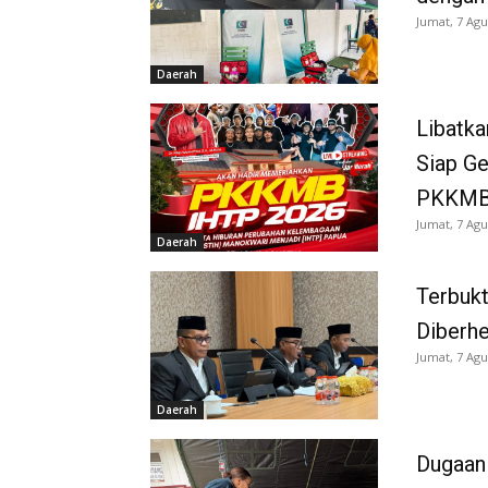
Jumat, 7 Agu
Daerah
Libatka
Siap G
PKKMB
Jumat, 7 Agu
Daerah
Terbukt
Diberh
Jumat, 7 Agu
Daerah
Dugaan