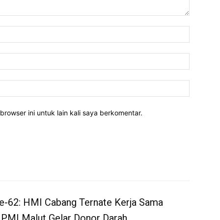
Nama:*
Email:*
Website:
rowser ini untuk lain kali saya berkomentar.
e-62: HMI Cabang Ternate Kerja Sama
 PMI Malut Gelar Donor Darah