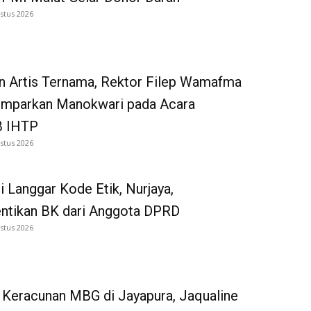
stus 2026
n Artis Ternama, Rektor Filep Wamafma
emparkan Manokwari pada Acara
 IHTP
stus 2026
i Langgar Kode Etik, Nurjaya,
entikan BK dari Anggota DPRD
stus 2026
 Keracunan MBG di Jayapura, Jaqualine