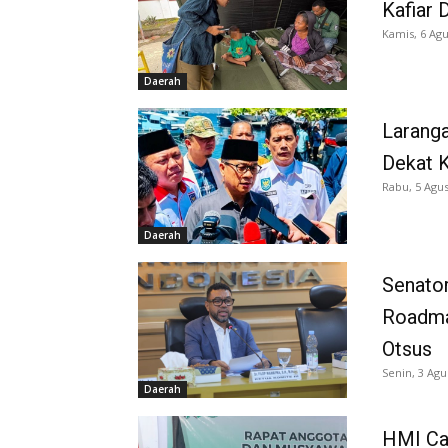
Kafiar 
Kamis, 6 Agu
Daerah
Larang
Dekat K
Rabu, 5 Agus
Daerah
Senator
Roadma
Otsus
Senin, 3 Agu
Daerah
HMI Ca