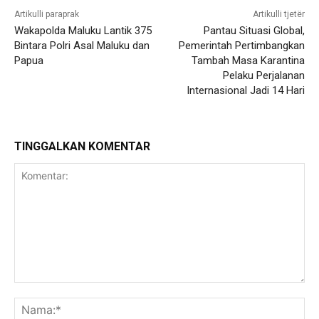
Artikulli paraprak
Artikulli tjetër
Wakapolda Maluku Lantik 375
Pantau Situasi Global,
Bintara Polri Asal Maluku dan
Pemerintah Pertimbangkan
Papua
Tambah Masa Karantina
Pelaku Perjalanan
Internasional Jadi 14 Hari
TINGGALKAN KOMENTAR
Komentar:
Na