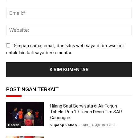
Ema
Web
Simpan nama, email, dan situs web saya di browser ini
untuk lain kali saya berkomentar.
POSTINGAN TERKAIT
Hilang Saat Berwisata di Air Terjun
Tobelo. Pria 19 Tahun Dicari Tim SAR
Gabungan
Supanji Saban
-
Sabtu, 8 Agustus 2026
Daerah