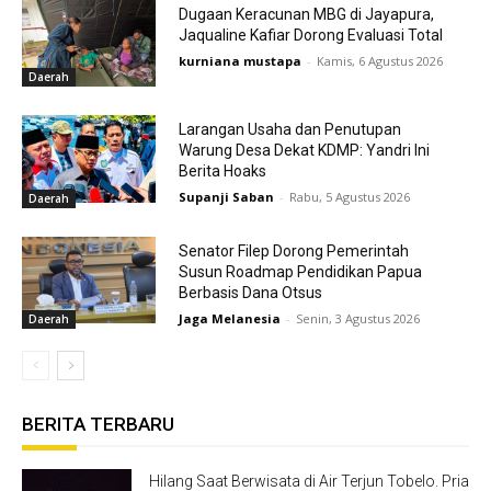
Dugaan Keracunan MBG di Jayapura,
Jaqualine Kafiar Dorong Evaluasi Total
kurniana mustapa
-
Kamis, 6 Agustus 2026
Daerah
Larangan Usaha dan Penutupan
Warung Desa Dekat KDMP: Yandri Ini
Berita Hoaks
Supanji Saban
-
Rabu, 5 Agustus 2026
Daerah
Senator Filep Dorong Pemerintah
Susun Roadmap Pendidikan Papua
Berbasis Dana Otsus
Jaga Melanesia
-
Senin, 3 Agustus 2026
Daerah
BERITA TERBARU
Hilang Saat Berwisata di Air Terjun Tobelo. Pria