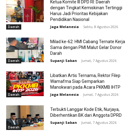
Ketua Komite III DPD RI: Daerah
dengan Tingkat Kemiskinan Tertinggi
Harus Jadi Prioritas Kebijakan
Pendidikan Nasional
Jaga Melanesia
-
Sabtu, 8 Agustus 2026
Daerah
Milad ke-62: HMI Cabang Ternate Kerja
Sama dengan PMI Malut Gelar Donor
Darah
Supanji Saban
-
Jumat, 7 Agustus 2026
Daerah
Libatkan Artis Ternama, Rektor Filep
Wamafma Siap Gemparkan
Manokwari pada Acara PKKMB IHTP
Jaga Melanesia
-
Jumat, 7 Agustus 2026
Daerah
Terbukti Langgar Kode Etik, Nurjaya,
Diberhentikan BK dari Anggota DPRD
Supanji Saban
-
Jumat, 7 Agustus 2026
Daerah