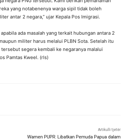
ga negara PNG tersebut. Kami berikan pemahaman
ereka yang notabenenya warga sipil tidak boleh
er antar 2 negara,” ujar Kepala Pos Imigrasi.
apabila ada masalah yang terkait hubungan antara 2
 maupun militer harus melalui PLBN Sota. Setelah itu
tersebut segera kembali ke negaranya malalui
 Pamtas Kweel. (rls)
Artikulli tjetër
Wamen PUPR: Libatkan Pemuda Papua dalam