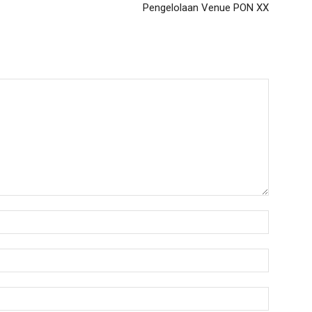
Pengelolaan Venue PON XX
Nama:*
Email:*
Website: