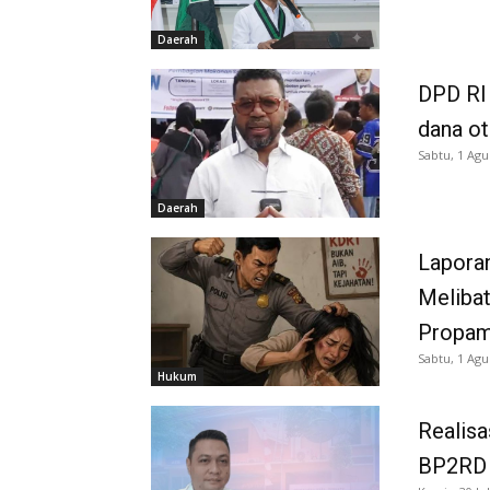
Daerah
DPD RI 
dana o
Sabtu, 1 Agu
Daerah
Laporan
Melibat
Propam
Sabtu, 1 Agu
Hukum
Realisa
BP2RD S