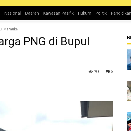
Nasional
Daerah
Kawasan Pasifik
Hukum
Politik
Pendidika
pul Merauke
B
Warga PNG di Bupul
783
0