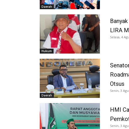
Daerah
Banyak 
LIRA M
Selasa, 4 Ag
Hukum
Senator
Roadma
Otsus
Senin, 3 Agu
Daerah
HMI Ca
Pemkot
Senin, 3 Agu