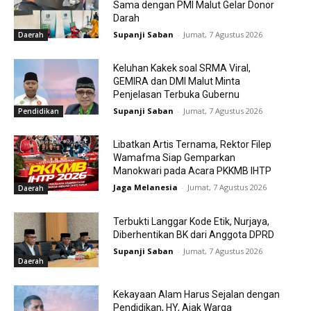
Sama dengan PMI Malut Gelar Donor
Darah
Supanji Saban
-
Jumat, 7 Agustus 2026
Daerah
Keluhan Kakek soal SRMA Viral,
GEMIRA dan DMI Malut Minta
Penjelasan Terbuka Gubernu
Supanji Saban
-
Jumat, 7 Agustus 2026
Pendidikan
Libatkan Artis Ternama, Rektor Filep
Wamafma Siap Gemparkan
Manokwari pada Acara PKKMB IHTP
Jaga Melanesia
-
Jumat, 7 Agustus 2026
Daerah
Terbukti Langgar Kode Etik, Nurjaya,
Diberhentikan BK dari Anggota DPRD
Supanji Saban
-
Jumat, 7 Agustus 2026
Daerah
Kekayaan Alam Harus Sejalan dengan
Pendidikan, HY, Ajak Warga