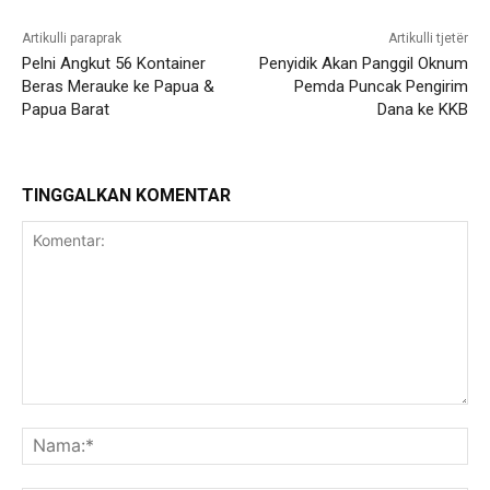
Artikulli paraprak
Artikulli tjetër
Pelni Angkut 56 Kontainer
Penyidik Akan Panggil Oknum
Beras Merauke ke Papua &
Pemda Puncak Pengirim
Papua Barat
Dana ke KKB
TINGGALKAN KOMENTAR
Komentar:
Na