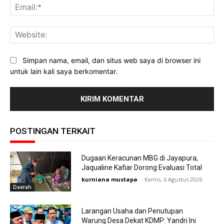
Ema
Web
Simpan nama, email, dan situs web saya di browser ini
untuk lain kali saya berkomentar.
POSTINGAN TERKAIT
Dugaan Keracunan MBG di Jayapura,
Jaqualine Kafiar Dorong Evaluasi Total
kurniana mustapa
-
Kamis, 6 Agustus 2026
Daerah
Larangan Usaha dan Penutupan
Warung Desa Dekat KDMP: Yandri Ini