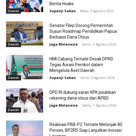
Berita Hoaks
Supanji Saban
-
Rabu, 5 Agustus 2026
Daerah
Senator Filep Dorong Pemerintah
Susun Roadmap Pendidikan Papua
Berbasis Dana Otsus
Jaga Melanesia
-
Senin, 3 Agustus 2026
Daerah
HMI Cabang Ternate Desak DPRD
Tegas Awasi Pemkot dalam
Mengelola Aset Daerah
Supanji Saban
-
Senin, 3 Agustus 2026
Daerah
DPD RI dukung saran KPK pisahkan
rekening dana otsus dari APBD
Jaga Melanesia
-
Sabtu, 1 Agustus 2026
Daerah
Realisasi PBB-P2 Ternate Melonjak 80
Persen, BP2RD Siap Lanjutkan Inovasi
Layanan