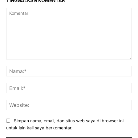
TINGGALKAN KOMENTAR
Komentar:
Na
Ema
Web
Simpan nama, email, dan situs web saya di browser ini
untuk lain kali saya berkomentar.