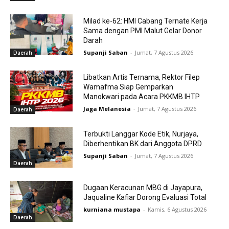
Milad ke-62: HMI Cabang Ternate Kerja
Sama dengan PMI Malut Gelar Donor
Darah
Supanji Saban
-
Jumat, 7 Agustus 2026
Daerah
Libatkan Artis Ternama, Rektor Filep
Wamafma Siap Gemparkan
Manokwari pada Acara PKKMB IHTP
Jaga Melanesia
-
Jumat, 7 Agustus 2026
Daerah
Terbukti Langgar Kode Etik, Nurjaya,
Diberhentikan BK dari Anggota DPRD
Supanji Saban
-
Jumat, 7 Agustus 2026
Daerah
Dugaan Keracunan MBG di Jayapura,
Jaqualine Kafiar Dorong Evaluasi Total
kurniana mustapa
-
Kamis, 6 Agustus 2026
Daerah