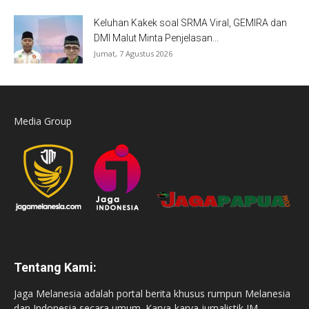
Keluhan Kakek soal SRMA Viral, GEMIRA dan
DMI Malut Minta Penjelasan...
Jumat, 7 Agustus 2026
Media Group
Tentang Kami:
Jaga Melanesia adalah portal berita khusus rumpun Melanesia
dan Indonesia secara umum. Karya-karya jurnalistik JM