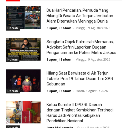
Dua Hari Pencarian. Pemuda Yang
Hilang Di Wisata Air Terjun Jembatan
Alam Ditemukan Meninggal Dunia.
Supanji Saban
-
Minggu, 9 Agustus 2026
Daerah
Sengketa Objek Palmerah Memanas,
Advokat Safrin Laporkan Dugaan
Pengancaman ke Polres Metro Jakpus
Supanji Saban
-
Minggu, 9 Agustus 2026
Hukum
Hilang Saat Berwisata di Air Terjun
Tobelo. Pria 19 Tahun Dicari Tim SAR
Gabungan
Supanji Saban
-
Sabtu, 8 Agustus 2026
Daerah
Ketua Komite III DPD RI: Daerah
dengan Tingkat Kemiskinan Tertinggi
Harus Jadi Prioritas Kebijakan
Pendidikan Nasional
Jaga Melanesia
-
Sabtu, 8 Agustus 2026
Daerah