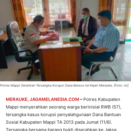
Polres Mappi Serahkan Tersangka Korupsi Dana Bansos ke Kejari Merauke. [Foto: ist]
MERAUKE, JAGAMELANESIA.COM
–
Polres Kabupaten
Mappi menyerahkan seorang warga berinisial RWB (57),
tersangka kasus korupsi penyalahgunaan Dana Bantuan
Sosial Kabupaten Mappi TA 2013 pada Jumat (11/6).
Tersangka bersama barang bukti diserahkan ke Jaksa