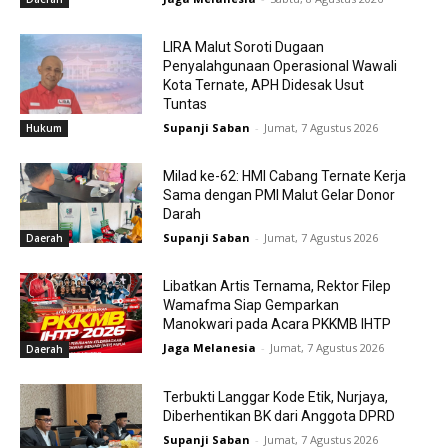
LIRA Malut Soroti Dugaan
Penyalahgunaan Operasional Wawali
Kota Ternate, APH Didesak Usut
Tuntas
Supanji Saban
-
Jumat, 7 Agustus 2026
Hukum
Milad ke-62: HMI Cabang Ternate Kerja
Sama dengan PMI Malut Gelar Donor
Darah
Supanji Saban
-
Jumat, 7 Agustus 2026
Daerah
Libatkan Artis Ternama, Rektor Filep
Wamafma Siap Gemparkan
Manokwari pada Acara PKKMB IHTP
Jaga Melanesia
-
Jumat, 7 Agustus 2026
Daerah
Terbukti Langgar Kode Etik, Nurjaya,
Diberhentikan BK dari Anggota DPRD
Supanji Saban
-
Jumat, 7 Agustus 2026